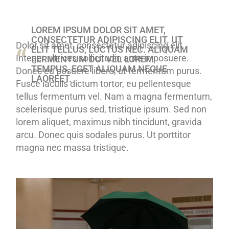
LOREM IPSUM DOLOR SIT AMET,
CONSECTETUR ADIPISCING ELIT. UT
Dolor sit amet, consectetur adipiscing elit.
ELIT TELLUS, LUCTUS NEC. ALIQUAM
Integer ultrices sollicitudin ante in posuere.
FERMENTUM DUI VEL LOREM
TEMPUS, EGET ALIQUAM NEQUE
Donec eu posuere libero, ut fermentum purus.
LAOREET.
Fusce iaculis dictum tortor, eu pellentesque
tellus fermentum vel. Nam a magna fermentum,
scelerisque purus sed, tristique ipsum. Sed non
lorem aliquet, maximus nibh tincidunt, gravida
arcu. Donec quis sodales purus. Ut porttitor
magna nec massa tristique.