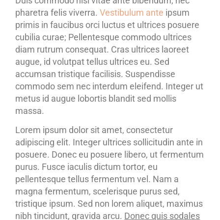
Duis commodo nisl vitae ante bibendum, nec
pharetra felis viverra.
Vestibulum ante
ipsum
primis in faucibus orci luctus et ultrices posuere
cubilia curae; Pellentesque commodo ultrices
diam rutrum consequat. Cras ultrices laoreet
augue, id volutpat tellus ultrices eu. Sed
accumsan tristique facilisis. Suspendisse
commodo sem nec interdum eleifend. Integer ut
metus id augue lobortis blandit sed mollis
massa.
Lorem ipsum dolor sit amet, consectetur
adipiscing elit. Integer ultrices sollicitudin ante in
posuere. Donec eu posuere libero, ut fermentum
purus. Fusce iaculis dictum tortor, eu
pellentesque tellus fermentum vel. Nam a
magna fermentum, scelerisque purus sed,
tristique ipsum. Sed non lorem aliquet, maximus
nibh tincidunt, gravida arcu.
Donec quis sodales