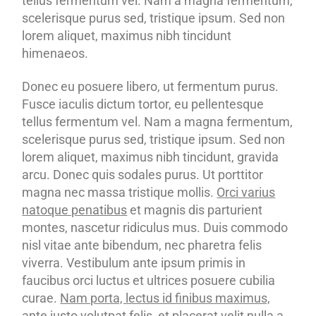
tellus fermentum vel. Nam a magna fermentum,
scelerisque purus sed, tristique ipsum. Sed non
lorem aliquet, maximus nibh tincidunt
himenaeos.
Donec eu posuere libero, ut fermentum purus.
Fusce iaculis dictum tortor, eu pellentesque
tellus fermentum vel. Nam a magna fermentum,
scelerisque purus sed, tristique ipsum. Sed non
lorem aliquet, maximus nibh tincidunt, gravida
arcu. Donec quis sodales purus. Ut porttitor
magna nec massa tristique mollis.
Orci varius
natoque penatibus
et magnis dis parturient
montes, nascetur ridiculus mus. Duis commodo
nisl vitae ante bibendum, nec pharetra felis
viverra. Vestibulum ante ipsum primis in
faucibus orci luctus et ultrices posuere cubilia
curae.
Nam porta, lectus id finibus maximus,
ante justo volutpat felis, et placerat velit nulla a