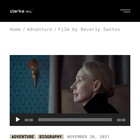
Home
Adventure
Film by Beverly Santos
Audio
00:00
00:00
Player
ADVENTURE
BIOGRAPHY
NOVEMBER 30, 2021