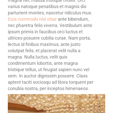
magna nec massa tristique mollis. Orci
varius natoque penatibus et magnis dis
parturient montes, nascetur ridiculus mus.
Duis commodo nisl vitae
ante bibendum,
nec pharetra felis viverra. Vestibulum ante
ipsum primis in faucibus orci luctus et
ultrices posuere cubilia curae. Nam porta,
lectus id finibus maximus, ante justo
volutpat felis, et placerat velit nulla a
magna. Nulla luctus, velit quis
condimentum lobortis, ante magna
tristique tellus, ut feugiat sapien nunc vel
sem. In auctor dignissim posuere. Class
aptent taciti sociosqu ad litora torquent per
conubia nostra, per inceptos himenaeos.