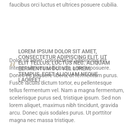
faucibus orci luctus et ultrices posuere cubilia.
LOREM IPSUM DOLOR SIT AMET,
CONSECTETUR ADIPISCING ELIT. UT
Dolor sit amet, consectetur adipiscing elit.
ELIT TELLUS, LUCTUS NEC. ALIQUAM
Integer ultrices sollicitudin ante in posuere.
FERMENTUM DUI VEL LOREM
TEMPUS, EGET ALIQUAM NEQUE
Donec eu posuere libero, ut fermentum purus.
LAOREET.
Fusce iaculis dictum tortor, eu pellentesque
tellus fermentum vel. Nam a magna fermentum,
scelerisque purus sed, tristique ipsum. Sed non
lorem aliquet, maximus nibh tincidunt, gravida
arcu. Donec quis sodales purus. Ut porttitor
magna nec massa tristique.