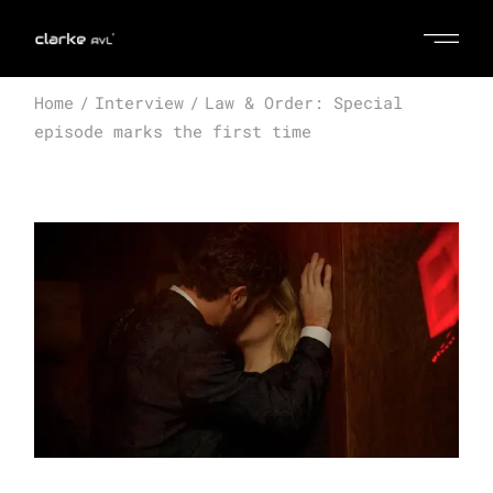
Home
Interview
Law & Order: Special
episode marks the first time